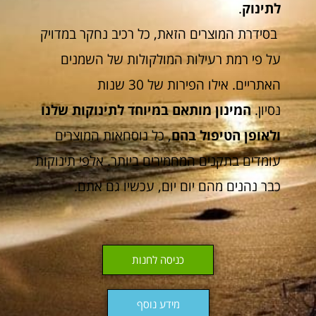
לתינוק
.
בסידרת המוצרים הזאת, כל רכיב נחקר במדויק
על פי רמת רעילות המולקולות של השמנים
האתריים. אילו הפירות של 30 שנות
נסיון.
המינון מותאם במיוחד לתינוקות שלנו
ולאופן הטיפול בהם
, כל נוסחאות המוצרים
עומדים בתקנים המחמירים ביותר. אלפי תינוקות
כבר נהנים מהם יום יום, עכשיו גם אתם.
כניסה לחנות
מידע נוסף