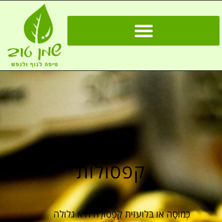
קפסולות
כְּמוּסָה או בּלועזית קַפְּסוּלָה היא גלולה